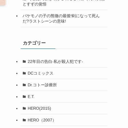
とすずの覚悟
バケモノの子の熊徹の最後!剣になって死ん
だ?ラストシーンの意味!
カテゴリー
22年目の告白-私が殺人犯です-
DCコミックス
Dr.コトー診療所
E.T.
HERO(2015)
HERO（2007）