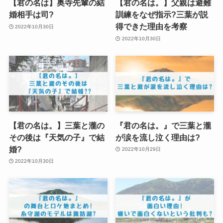
【君の名は】奥寺先輩の結
【君の名は。】父親は避難
婚相手は司?
訓練をなぜ指示?三葉が説
得できた理由を考察
2022年10月30日
2022年10月30日
【君の名は。】三葉と瀧の
『君の名は。』で三葉と瀧
その後は『天気の子』で結
が涙を流し泣く理由は?
婚?
2022年10月29日
2022年10月30日