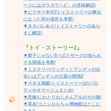
ーツにはガラガラヘビ」の意味解説!
▼ピクサー本社⁉︎トイストーリーの舞台
になった州や場所を考察!
▼ネタバレあり!トイストーリーのあら
すじ解説!
『トイ・ストーリー2』
▼親子じゃない⁉︎バズとザーグの知られ
ざる関係を考察!
▼ミステリー!ウッディとアンディの出
会いはアンディの父親が関係⁉︎
▼小ネタ満載!トイストーリー2のパロ
ディやオマージュまとめ!
▼悲惨!にわとりおじさんアルのその後!
▼実在!コニシおもちゃ博物館はどこに
ある?