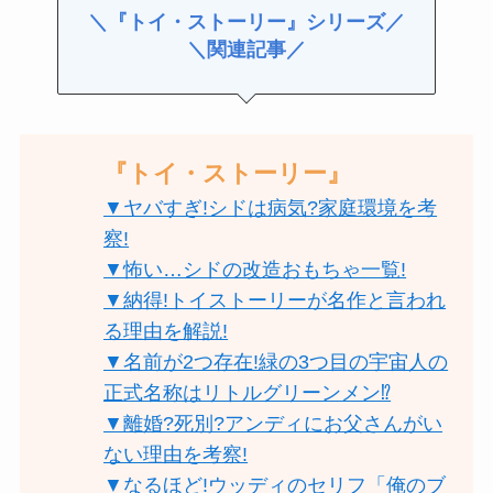
＼『トイ・ストーリー』シリーズ／
＼関連記事／
『トイ・ストーリー』
▼ヤバすぎ!シドは病気?家庭環境を考
察!
▼怖い…シドの改造おもちゃ一覧!
▼納得!トイストーリーが名作と言われ
る理由を解説!
▼名前が2つ存在!緑の3つ目の宇宙人の
正式名称はリトルグリーンメン⁉︎
▼離婚?死別?アンディにお父さんがい
ない理由を考察!
▼なるほど!ウッディのセリフ「俺のブ