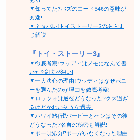
▼知ってた?バズのコード546の意味が
秀逸!
▼ネタバレ!トイストーリー2のあらす
じ解説!
『トイ・ストーリー3』
▼徹底考察!ウッディはメモになんて書
いた?意味が深い!
▼一大決心の理由!ウッディはなぜボニ
ーを選んだのか理由を徹底考察!
▼ロッツォは最後どうなった?クズ過ぎ
るけどかわいそうな過去!
▼ハワイ旅行⁉バービーとケンはその後
どうなった?名言の秘密も解説!
▼ボーは処分⁉ボーがいなくなった理由