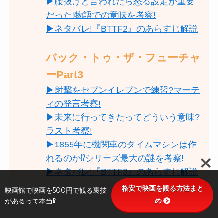
▶︎腰抜けと言われたら怒る設定が重要
だった!物語での意味を考察!
▶ネタバレ!『BTTF2』のあらすじ解説
バック・トゥ・ザ・フューチャ
ーPart3
▶︎射撃をセブンイレブンで練習?マーテ
ィの発言考察!
▶︎未来に行ってきたってどういう意味?
ラスト考察!
▶1855年に機関車のタイムマシンは作
れるのか⁉シリーズ最大の謎を考察!
▶ネタバレ!『BTTF3』のあらすじ解説
格安で映画を観る方法まと
映画館で映画を500円で観る裏技
め
があるって本当⁉