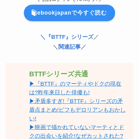
ebookjapanで今すぐ読む
＼『BTTF』シリーズ
／
＼
関連記事／
BTTFシリーズ共通
▶『BTTF』のマーティやドクの現在
は?昨年来日した俳優も!
▶矛盾多すぎ!『BTTF』シリーズの矛
盾点まとめ!ビフもデロリアンもおかし
い!
▶映画で描かれていないマーティとド
クの出会いを紹介!なぜカットされた?