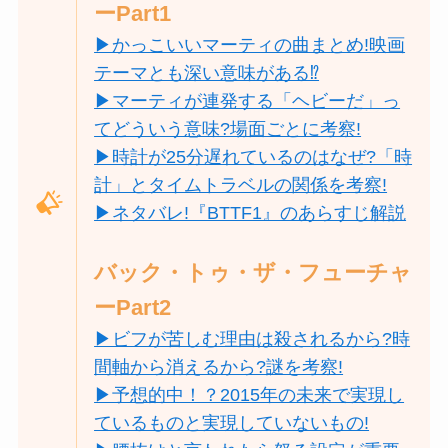
ーPart1
▶かっこいいマーティの曲まとめ!映画
テーマとも深い意味がある⁉
▶マーティが連発する「ヘビーだ」っ
てどういう意味?場面ごとに考察!
▶時計が25分遅れているのはなぜ?「時
計」とタイムトラベルの関係を考察!
▶ネタバレ!『BTTF1』のあらすじ解説
バック・トゥ・ザ・フューチャ
ーPart2
▶ビフが苦しむ理由は殺されるから?時
間軸から消えるから?謎を考察!
▶︎予想的中！？2015年の未来で実現し
ているものと実現していないもの!