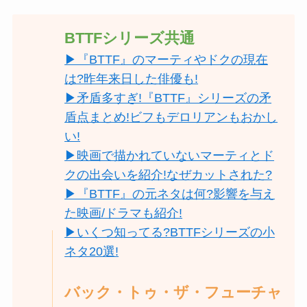
BTTFシリーズ共通
▶『BTTF』のマーティやドクの現在
は?昨年来日した俳優も!
▶矛盾多すぎ!『BTTF』シリーズの矛
盾点まとめ!ビフもデロリアンもおかし
い!
▶映画で描かれていないマーティとド
クの出会いを紹介!なぜカットされた?
▶『BTTF』の元ネタは何?影響を与え
た映画/ドラマも紹介!
▶いくつ知ってる?BTTFシリーズの小
ネタ20選!
バック・トゥ・ザ・フューチャ