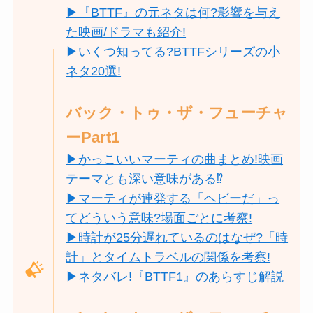
▶『BTTF』の元ネタは何?影響を与え
た映画/ドラマも紹介!
▶いくつ知ってる?BTTFシリーズの小
ネタ20選!
バック・トゥ・ザ・フューチャ
ーPart1
▶かっこいいマーティの曲まとめ!映画
テーマとも深い意味がある⁉
▶マーティが連発する「ヘビーだ」っ
てどういう意味?場面ごとに考察!
▶時計が25分遅れているのはなぜ?「時
計」とタイムトラベルの関係を考察!
▶ネタバレ!『BTTF1』のあらすじ解説