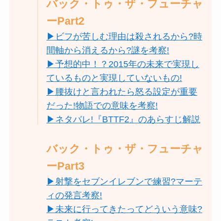
バック・トゥ・ザ・フューチャ
ーPart2
▶ビフが苦しむ理由は殺されるから?時
間軸から消えるから?謎を考察!
▶︎予想的中！？2015年の未来で実現し
ているものと実現していないもの!
▶︎腰抜けと言われたら怒る設定が重要
だった!物語での意味を考察!
▶ネタバレ!『BTTF2』のあらすじ解説
バック・トゥ・ザ・フューチャ
ーPart3
▶︎射撃をセブンイレブンで練習?マーテ
ィの発言考察!
▶︎未来に行ってきたってどういう意味?