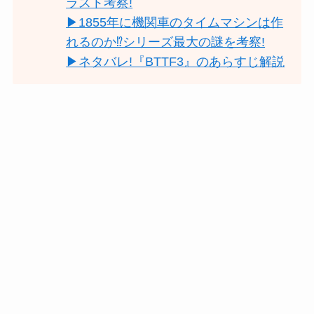
ラスト考察!
▶1855年に機関車のタイムマシンは作
れるのか⁉シリーズ最大の謎を考察!
▶ネタバレ!『BTTF3』のあらすじ解説