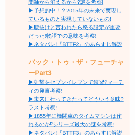
間軸から消えるから?謎を考察!
▶︎予想的中！？2015年の未来で実現し
ているものと実現していないもの!
▶︎腰抜けと言われたら怒る設定が重要
だった!物語での意味を考察!
▶ネタバレ!『BTTF2』のあらすじ解説
バック・トゥ・ザ・フューチャ
ーPart3
▶︎射撃をセブンイレブンで練習?マーテ
ィの発言考察!
▶︎未来に行ってきたってどういう意味?
ラスト考察!
▶1855年に機関車のタイムマシンは作
れるのか⁉シリーズ最大の謎を考察!
▶ネタバレ!『BTTF3』のあらすじ解説