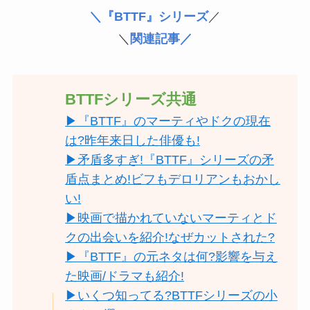
＼『BTTF』シリーズ
／
＼
関連記事／
BTTFシリーズ共通
▶『BTTF』のマーティやドクの現在
は?昨年来日した俳優も!
▶矛盾多すぎ!『BTTF』シリーズの矛
盾点まとめ!ビフもデロリアンもおかし
い!
▶映画で描かれていないマーティとド
クの出会いを紹介!なぜカットされた?
▶『BTTF』の元ネタは何?影響を与え
た映画/ドラマも紹介!
▶いくつ知ってる?BTTFシリーズの小