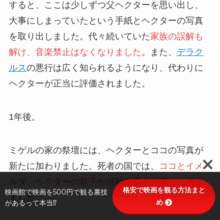
すると、ここは少しずつ父ヘクターを思い出し、
大事にしまっていたという手紙とヘクターの写真
を取り出しました。代々続いていた
家族の誤解も
解け、音楽禁止はなくなりました
。また、
デラク
ルス
の悪行は広く知られるようになり、代わりに
ヘクターが正当に評価されました。
1年後。
ミゲルの家の祭壇には、ヘクターとココの写真が
新たに加わりました。死者の国では、
ココとイメ
ルダ、ヘクターの親子が感動の再会
を果たしてい
格安で映画を観る方法まと
映画館で映画を500円で観る裏技
ました。
め
があるって本当⁉