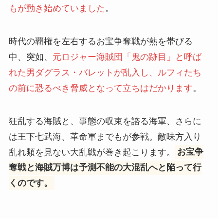
もが動き始めていました
。
時代の覇権を左右するお宝争奪戦が熱を帯びる
中、突如、
元ロジャー海賊団「鬼の跡目」と呼ば
れた男ダグラス・バレットが乱入し、ルフィたち
の前に恐るべき脅威となって立ちはだかります
。
狂乱する海賊と、事態の収束を諮る海軍、さらに
は王下七武海、革命軍までもが参戦。敵味方入り
乱れ類を見ない大乱戦が巻き起こります。
お宝争
奪戦と海賊万博は予測不能の大混乱へと陥って行
くのです。