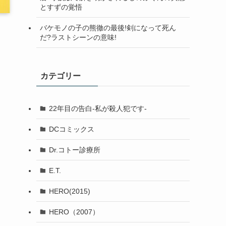
とすずの覚悟
バケモノの子の熊徹の最後!剣になって死ん
だ?ラストシーンの意味!
カテゴリー
22年目の告白-私が殺人犯です-
DCコミックス
Dr.コトー診療所
E.T.
HERO(2015)
HERO（2007）