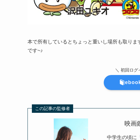
本で所有しているとちょっと重いし場所も取りま
です~♪
＼ 初回ログ
ebo
この記事の監修者
映画
中学生の頃に