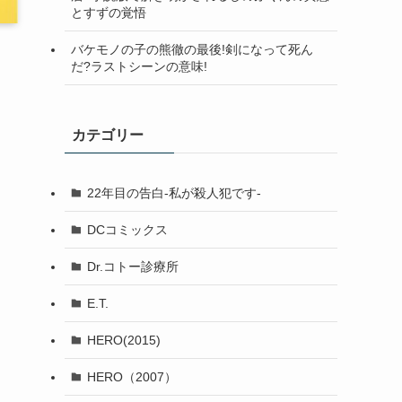
とすずの覚悟
バケモノの子の熊徹の最後!剣になって死ん
だ?ラストシーンの意味!
カテゴリー
22年目の告白-私が殺人犯です-
DCコミックス
Dr.コトー診療所
E.T.
HERO(2015)
HERO（2007）