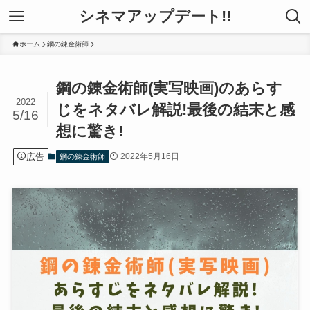
シネマアップデート!!
ホーム
鋼の錬金術師
鋼の錬金術師(実写映画)のあらす
2022
じをネタバレ解説!最後の結末と感
5/16
想に驚き!
広告
2022年5月16日
鋼の錬金術師