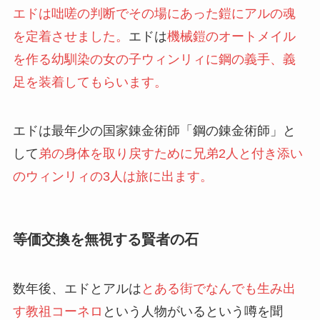
エドは咄嗟の判断でその場にあった鎧にアルの魂
を定着させました。
エドは
機械鎧のオートメイル
を作る幼馴染の女の子ウィンリィに鋼の義手、義
足を装着してもらいます。
エドは最年少の国家錬金術師「鋼の錬金術師」と
して
弟の身体を取り戻すために兄弟2人と付き添い
のウィンリィの3人は旅に出ます。
等価交換を無視する賢者の石
数年後、エドとアルは
とある街でなんでも生み出
す教祖コーネロ
という人物がいるという噂を聞