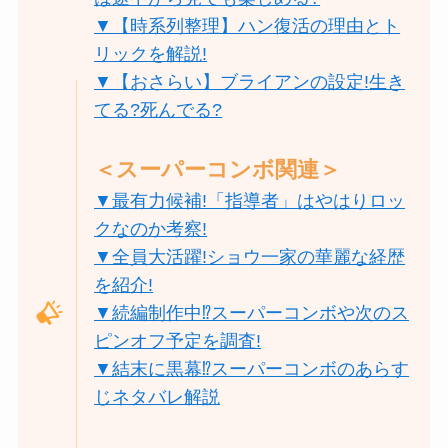
▼【時系列整理】ハン復活の理由とト
リックを解説!
▼【おさらい】ブライアンの設定!生き
てる?死んでる?
＜スーパーコンボ関連＞
▼最有力候補!「指導者」はやはりロッ
クなのか考察!
▼全員大活躍!ショウ一家の華麗な経歴
を紹介!
▼続編制作中⁉︎スーパーコンボや次のス
ピンオフ予定を調査!
▼結末に黒幕⁉スーパーコンボのあらす
じネタバレ解説