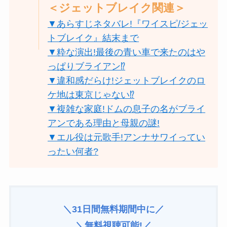
＜ジェットブレイク関連＞
▼あらすじネタバレ!『ワイスピ/ジェッ
トブレイク』結末まで
▼粋な演出!最後の青い車で来たのはや
っぱりブライアン⁉
▼違和感だらけ!ジェットブレイクのロ
ケ地は東京じゃない⁉︎
▼複雑な家庭!ドムの息子の名がブライ
アンである理由と母親の謎!
▼エル役は元歌手!アンナサワイってい
ったい何者?
＼31日間無料期間中に／
＼無料視聴可能!／