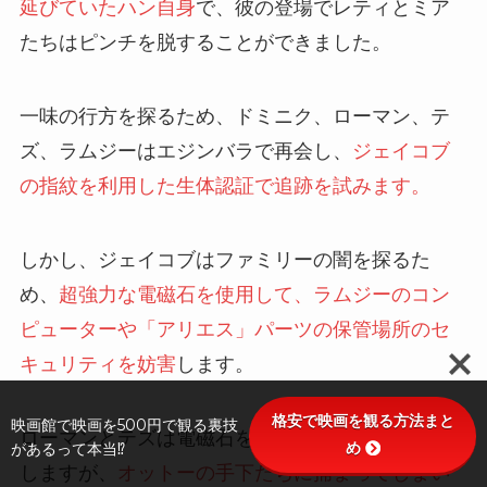
延びていたハン自身
で、彼の登場でレティとミア
たちはピンチを脱することができました。
一味の行方を探るため、ドミニク、ローマン、テ
ズ、ラムジーはエジンバラで再会し、
ジェイコブ
の指紋を利用した生体認証で追跡を試みます。
しかし、ジェイコブはファミリーの闇を探るた
め、
超強力な電磁石を使用して、ラムジーのコン
ピューターや「アリエス」パーツの保管場所のセ
キュリティを妨害
します。
格安で映画を観る方法まと
映画館で映画を500円で観る裏技
ローマンとテズは電磁石を積んだトラックを発見
め
があるって本当⁉
しますが、
オットーの手下たちに捕まってしまい