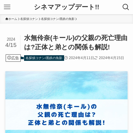
シネマアップデート!!
ホーム
名探偵コナン
名探偵コナン/黒鉄の魚影
水無伶奈(キール)の父親の死亡理由
2024
4/15
は?正体と弟との関係も解説!
広告
2024年4月11日
2024年4月15日
名探偵コナン/黒鉄の魚影