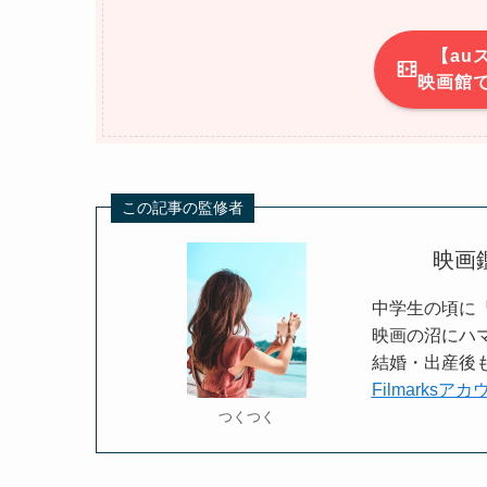
【au
映画館で
この記事の監修者
映画
中学生の頃に
映画の沼にハマ
結婚・出産後も
Filmarksア
つくつく