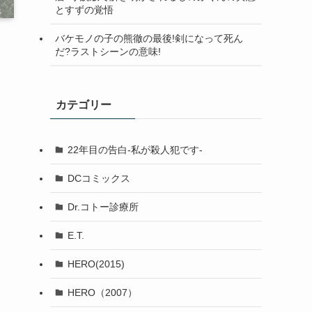
とすずの覚悟
バケモノの子の熊徹の最後!剣になって死ん
だ?ラストシーンの意味!
カテゴリー
22年目の告白-私が殺人犯です-
DCコミックス
Dr.コトー診療所
E.T.
HERO(2015)
HERO（2007）