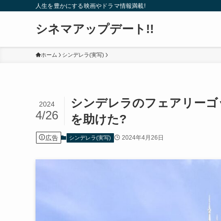
人生を豊かにする映画やドラマ情報満載!
シネマアップデート!!
ホーム
シンデレラ(実写)
シンデレラのフェアリーゴ
2024
4/26
を助けた?
広告
2024年4月26日
シンデレラ(実写)