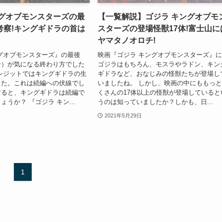
ングオブモンスターズの最
【一覧解説】ゴジラ キングオブモ
考察!キングギドラの首は
スターズの登場怪獣17体!富士山に
?
ヤマタノオロチ!
グオブモンスターズ』の最後
映画『ゴジラ キングオブモンスターズ』
ン）が気になる終わり方でした
ゴジラはもちろん、モスラやラドン、キン
レジットではキングギドラの生
ギドラなど、おなじみの怪獣たちが登場し
した。これは続編への伏線でし
いましたね。 しかし、映画の中にももっ
すると、キングギドラは続編で
くさんの17体以上の怪獣が登場していると
うか？ 『ゴジラ キン...
うのは知っていましたか？しかも、日...
2021年5月29日
1