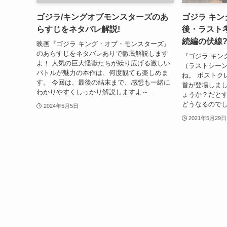
ゴジラ/キングオブモンスターズのあ
ゴジラ キ
らすじをネタバレ解説!
後・ラスト
続編の伏線
映画『ゴジラ キング・オブ・モンスターズ』
のあらすじをネタバレありで徹底解説します
『ゴジラ キン
よ！ 人気の巨大怪獣たちが繰り広げる激しい
（ラストシー
バトルが魅力の本作は、何度観ても楽しめま
ね。 ポストク
す。 今回は、最後の結末まで、感想も一緒に
首が登場しま
わかりやすくしっかり解説しますよ～...
ょうか？だと
どうなるのでしょ
2024年5月5日
2021年5月29日