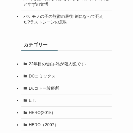
とすずの覚悟
バケモノの子の熊徹の最後!剣になって死ん
だ?ラストシーンの意味!
カテゴリー
22年目の告白-私が殺人犯です-
DCコミックス
Dr.コトー診療所
E.T.
HERO(2015)
HERO（2007）