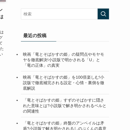
ン
は
には
最近の投稿
グ
て
とた
映画「竜とそばかすの姫」の疑問点やモヤモ
い
ヤを徹底解決!小説版で明かされる「U」と
「竜の正体」の真実
映画「竜とそばかすの姫」を100倍楽しむ!小
説版で徹底補完される設定・心情・裏側を徹
底解説
「竜とそばかすの姫」すずのそばかすに隠さ
れた意味とは?小説版で解き明かされるベルと
の関連性
「竜とそばかすの姫」終盤のアンベイルは矛
盾?小説版で解き明かされるしのぶくんの真意