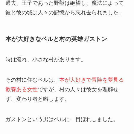
過去、王子であった野獣は絶望し、魔法によって
彼と彼の城は人々の記憶から忘れ去られました。
本が大好きなベルと村の英雄ガストン
時は流れ、小さな村があります。
その村に住むベルは、
本が大好きで冒険を夢見る
教養ある女性
ですが、村の人々は彼女を理解せ
ず、変わり者と噂します。
ガストンという男はベルに一目ぼれしました。