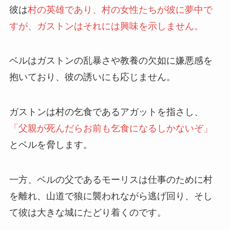
彼は
村の英雄であり、村の女性たちが彼に夢中で
すが、ガストンはそれには興味を示しません。
ベルはガストンの乱暴さや教養の欠如に嫌悪感を
抱いており、彼の誘いにも応じません。
ガストンは村の乞食であるアガットを指さし、
「父親が死んだらお前も乞食になるしかないぞ」
とベルを脅します。
一方、ベルの父であるモーリスは仕事のために村
を離れ、山道で狼に襲われながら逃げ回り、そし
て彼は大きな城にたどり着くのです。