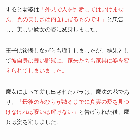
すると老婆は
「外見で人を判断してはいけませ
ん。真の美しさは内面に宿るものです」
と忠告
し、美しい魔女の姿に変身しました。
王子は後悔しながらも謝罪しましたが、結果とし
て
彼自身は醜い野獣に、家来たちも家具に姿を変
えられてしまいました。
魔女によって差し出されたバラは、魔法の花であ
り、
「最後の花びらが散るまでに真実の愛を見つ
けなければ呪いは解けない」
と告げられた後、魔
女は姿を消しました。