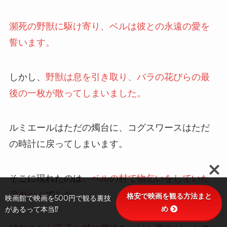
瀕死の野獣に駆け寄り、ベルは彼との永遠の愛を
誓います。
しかし、
野獣は息を引き取り、バラの花びらの最
後の一枚が散ってしまいました。
ルミエールはただの燭台に、コグスワースはただ
の時計に戻ってしまいます。
そこに現れたのは、
ベルの村で物乞いをしていた
アガット
でした。
格安で映画を観る方法まと
映画館で映画を500円で観る裏技
め
があるって本当⁉