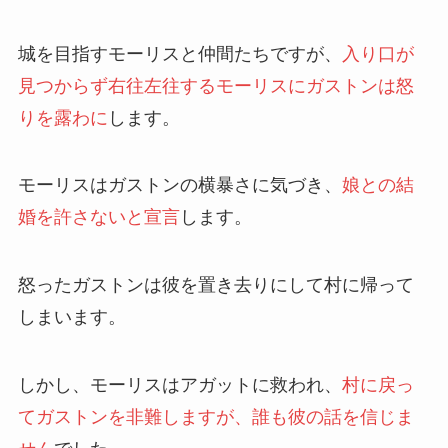
城を目指すモーリスと仲間たちですが、
入り口が
見つからず右往左往するモーリスにガストンは怒
りを露わに
します。
モーリスはガストンの横暴さに気づき、
娘との結
婚を許さないと宣言
します。
怒ったガストンは彼を置き去りにして村に帰って
しまいます。
しかし、モーリスはアガットに救われ、
村に戻っ
てガストンを非難しますが、誰も彼の話を信じま