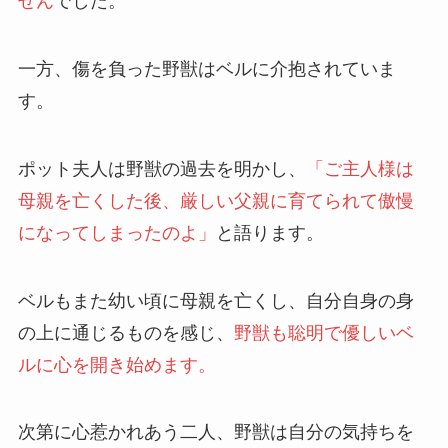
せん
でした。
一方、傷を負った野獣はベルに介抱されていま
す。
ポット夫人は野獣の過去を明かし、
「ご主人様は
母親を亡くした後、厳しい父親に育てられて傲慢
になってしまったのよ」
と語ります。
ベルもまた幼い頃に母親を亡くし、自分自身の身
の上に通じるものを感じ、
野獣も聡明で優しいベ
ルに心を開き始めます。
次第に心惹かれあう二人、野獣は自分の気持ちを