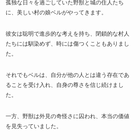
孤独な日々を過ごしていた野獣と城の住人たち
に、美しい村の娘ベルがやってきます。
彼女は聡明で進歩的な考えを持ち、閉鎖的な村人
たちには馴染めず、時には傷つくこともありまし
た。
それでもベルは、自分が他の人とは違う存在であ
ることを受け入れ、自身の尊さを信じ続けまし
た。
一方、野獣は外見の奇怪さに囚われ、本当の価値
を見失っていました。