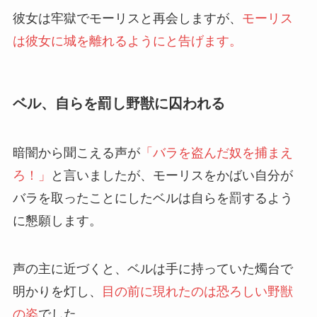
彼女は牢獄でモーリスと再会しますが、
モーリス
は彼女に城を離れるようにと告げます。
ベル、自らを罰し野獣に囚われる
暗闇から聞こえる声が
「バラを盗んだ奴を捕まえ
ろ！」
と言いましたが、モーリスをかばい自分が
バラを取ったことにしたベルは自らを罰するよう
に懇願します。
声の主に近づくと、ベルは手に持っていた燭台で
明かりを灯し、
目の前に現れたのは恐ろしい野獣
の姿
でした。