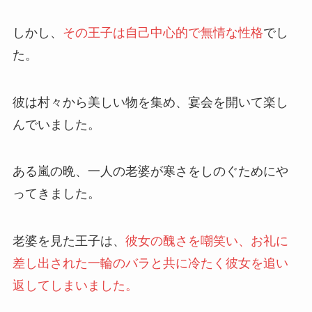
しかし、
その王子は自己中心的で無情な性格
でし
た。
彼は村々から美しい物を集め、宴会を開いて楽し
んでいました。
ある嵐の晩、一人の老婆が寒さをしのぐためにや
ってきました。
老婆を見た王子は、
彼女の醜さを嘲笑い、お礼に
差し出された一輪のバラと共に冷たく彼女を追い
返してしまいました。