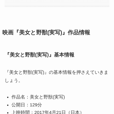
映画『美女と野獣(実写)』作品情報
『美女と野獣(実写)』基本情報
『美女と野獣(実写)』の基本情報を押さえていきま
しょう。
作品名：美女と野獣(実写)
公開日：129分
上映時間：2017年4月21日（日本）