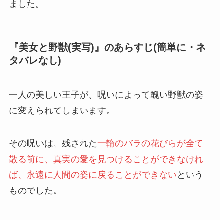
ました。
『美女と野獣(実写)』のあらすじ(簡単に・ネ
タバレなし)
一人の美しい王子が、呪いによって醜い野獣の姿
に変えられてしまいます。
その呪いは、残された
一輪のバラの花びらが全て
散る前に、真実の愛を見つけることができなけれ
ば、永遠に人間の姿に戻ることができない
という
ものでした。