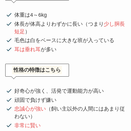
体重は4～6kg
体長が体高よりわずかに長い（つまり
少し胴長
短足
）
毛色は白をベースに大きな班が入っている
耳は垂れ耳
が多い
性格の特徴はこちら
好奇心が強く、活発で運動能力が高い
頑固で負けず嫌い
忠誠心が強い
（飼い主以外の人間にはあまり従
わない）
非常に賢い