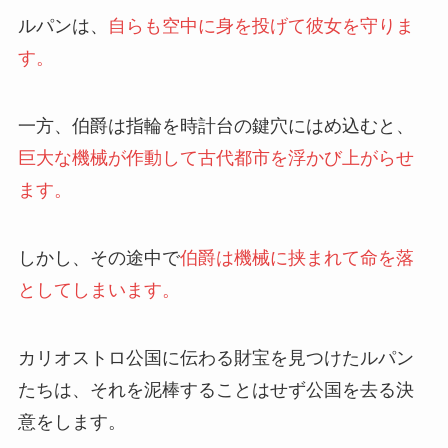
ルパンは、
自らも空中に身を投げて彼女を守りま
す。
一方、伯爵は指輪を時計台の鍵穴にはめ込むと、
巨大な機械が作動して古代都市を浮かび上がらせ
ます。
しかし、その途中で
伯爵は機械に挟まれて命を落
としてしまいます。
カリオストロ公国に伝わる財宝を見つけたルパン
たちは、それを泥棒することはせず公国を去る決
意をします。