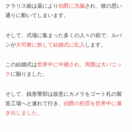
クラリス姫は薬により
伯爵に洗脳
され、彼の思い
通りに動いてしまいます。
そして、式場に集まった多くの人々の前で、ルパ
ンが
大司教に扮して結婚式に乱入
します。
この結婚式は
世界中に中継され、周囲は大パニッ
ク
に陥りました。
そして、銭形警部は故意にカメラをゴート札の製
造工場へと連れて行き、
伯爵の犯罪を世界中に暴
き出しました。