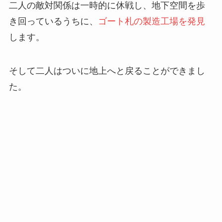
二人の敵対関係は一時的に休戦し、地下空間を歩
き回っているうちに、
ゴート札の製造工場を発見
します。
そして二人はついに地上へと戻ることができまし
た。