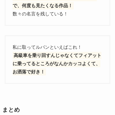
で、何度も見たくなる作品！
数々の名言を残している！
私に取ってルパンといえばこれ！
高級車を乗り回すんじゃなくてフィアット
に乗ってるところがなんかカッコよくて、
お洒落で好き！
まとめ