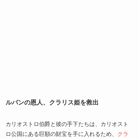
ルパンの恩人、クラリス姫を救出
カリオストロ伯爵と彼の手下たちは、カリオスト
ロ公国にある巨額の財宝を手に入れるため、
クラ