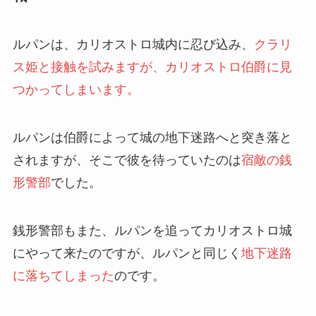
ルパンは、カリオストロ城内に忍び込み、
クラリ
ス姫と接触を試みますが、カリオストロ伯爵に見
つかってしまいます。
ルパンは伯爵によって城の地下迷路へと突き落と
されますが、そこで彼を待っていたのは
宿敵の銭
形警部
でした。
銭形警部もまた、ルパンを追ってカリオストロ城
にやって来たのですが、ルパンと同じく
地下迷路
に落ちてしまった
のです。