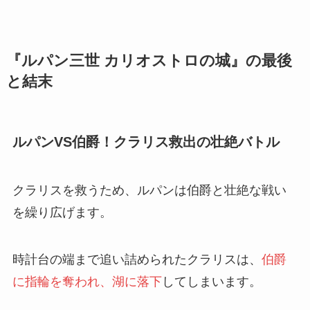
『ルパン三世 カリオストロの城』の最後
と結末
ルパンVS伯爵！クラリス救出の壮絶バトル
クラリスを救うため、ルパンは伯爵と壮絶な戦い
を繰り広げます。
時計台の端まで追い詰められたクラリスは、
伯爵
に指輪を奪われ、湖に落下
してしまいます。