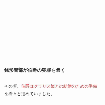
銭形警部が伯爵の犯罪を暴く
その頃、
伯爵はクラリス姫との結婚のための準備
を着々と進めていました。