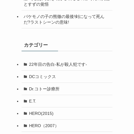
とすずの覚悟
バケモノの子の熊徹の最後!剣になって死ん
だ?ラストシーンの意味!
カテゴリー
22年目の告白-私が殺人犯です-
DCコミックス
Dr.コトー診療所
E.T.
HERO(2015)
HERO（2007）