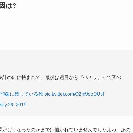
因は?
？
時計の針に挟まれて、最後は遠目から『ペチッ』って音の
で印象に残っている死
pic.twitter.com/Q2m9eoQUsf
May 29, 2019
爵がどうなったのかまでは描かれていませんでしたよね。あの