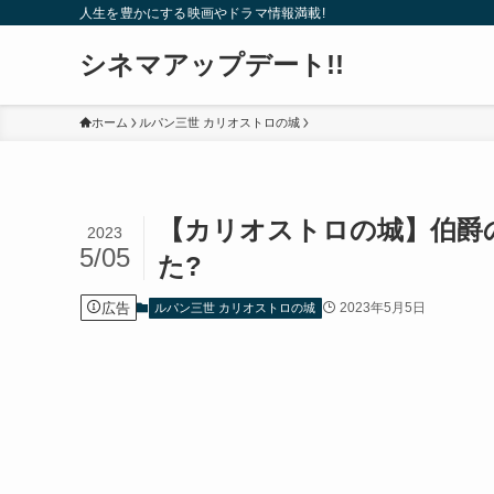
人生を豊かにする映画やドラマ情報満載!
シネマアップデート!!
ホーム
ルパン三世 カリオストロの城
【カリオストロの城】伯爵
2023
5/05
た?
広告
2023年5月5日
ルパン三世 カリオストロの城