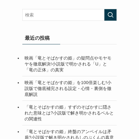
最近の投稿
映画「竜とそばかすの姫」の疑問点やモヤモ
ヤを徹底解決!小説版で明かされる「U」と
「竜の正体」の真実
映画「竜とそばかすの姫」を100倍楽しむ!小
説版で徹底補完される設定・心情・裏側を徹
底解説
「竜とそばかすの姫」すずのそばかすに隠さ
れた意味とは?小説版で解き明かされるベルと
の関連性
「竜とそばかすの姫」終盤のアンベイルは矛
盾?小説版で解き明かされるしのぶくんの真意