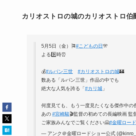
カリオストロの城のカリオストロ伯
5月5日（金）🎏
#こどもの日
🎌
よる9️⃣時⏰
💰
#ルパン三世
#カリオストロの城
🏰
数ある「ルパン三世」作品の中でも
絶大な人気を誇る「
#カリ城
」
何度見ても、もう一度見たくなる傑作中の傑
あの
#宮崎駿
🎬監督の初めての長編映画 監督
ご家族みんなでご覧ください🤗
#金曜ロー
— アンク＠金曜ロードショー公式 (@kinro_n