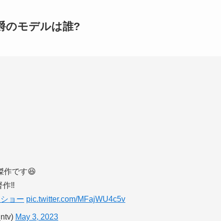
爵のモデルは誰?
作です😆
作‼️
ドショー
pic.twitter.com/MFajWU4c5v
tv)
May 3, 2023