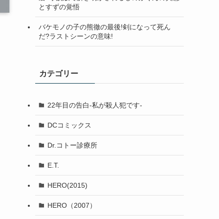
とすずの覚悟
バケモノの子の熊徹の最後!剣になって死ん
だ?ラストシーンの意味!
カテゴリー
22年目の告白-私が殺人犯です-
DCコミックス
Dr.コトー診療所
E.T.
HERO(2015)
HERO（2007）