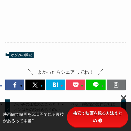
かがみの孤城
よかったらシェアしてね！
かがみの孤城のこころとリ
ペット(映画)の製作会社は
オンはその後付き合うのか
ディズニーじゃない!違い
格安で映画を観る方法まと
映画館で映画を500円で観る裏技
考察!
は何?
め
があるって本当⁉