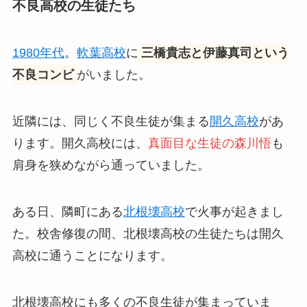
不良高校の生徒たち
1980年代
。
軟葉高校
に
三橋貴志と伊藤真司という
不良コンビ
がいました。
近隣には、同じく不良生徒が集まる
開久高校
があ
ります。開久高校には、
真面目な生徒の森川悟
も
肩身を狭めながら通っていました。
ある日、隣町にある
北根壊高校
で火事が起きまし
た。校舎修復の間、北根壊高校の生徒たちは開久
高校に通うことになります。
北根壊高校にも多くの不良生徒が集まっていま