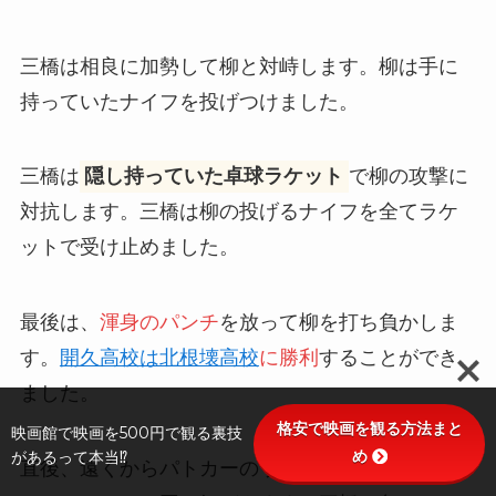
三橋は相良に加勢して柳と対峙します。柳は手に
持っていたナイフを投げつけました。
三橋は
隠し持っていた卓球ラケット
で柳の攻撃に
対抗します。三橋は柳の投げるナイフを全てラケ
ットで受け止めました。
最後は、
渾身のパンチ
を放って柳を打ち負かしま
す。
開久高校は北根壊高校
に勝利
することができ
ました。
格安で映画を観る方法まと
映画館で映画を500円で観る裏技
め
があるって本当⁉
直後、遠くからパトカーのサイレンの音が近づい