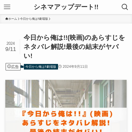
シネマアップデート!!
ホーム
今日から俺は‼劇場版
今日から俺は!!(映画)のあらすじを
2024
ネタバレ解説!最後の結末がヤバ
9/11
い!
広告
2024年9月11日
今日から俺は‼劇場版