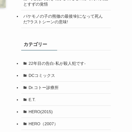
とすずの覚悟
バケモノの子の熊徹の最後!剣になって死ん
だ?ラストシーンの意味!
カテゴリー
22年目の告白-私が殺人犯です-
DCコミックス
Dr.コトー診療所
E.T.
HERO(2015)
HERO（2007）