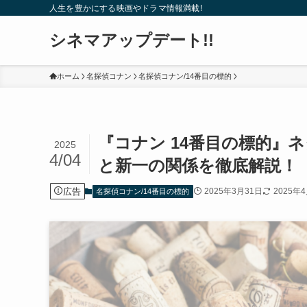
人生を豊かにする映画やドラマ情報満載!
シネマアップデート!!
ホーム
名探偵コナン
名探偵コナン/14番目の標的
『コナン 14番目の標的』
2025
4/04
と新一の関係を徹底解説！
広告
2025年3月31日
2025年
名探偵コナン/14番目の標的