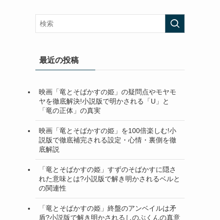
最近の投稿
映画「竜とそばかすの姫」の疑問点やモヤモ
ヤを徹底解決!小説版で明かされる「U」と
「竜の正体」の真実
映画「竜とそばかすの姫」を100倍楽しむ!小
説版で徹底補完される設定・心情・裏側を徹
底解説
「竜とそばかすの姫」すずのそばかすに隠さ
れた意味とは?小説版で解き明かされるベルと
の関連性
「竜とそばかすの姫」終盤のアンベイルは矛
盾?小説版で解き明かされるしのぶくんの真意