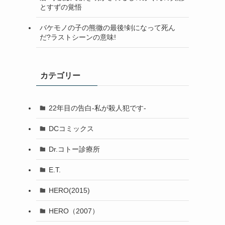
とすずの覚悟
バケモノの子の熊徹の最後!剣になって死ん
だ?ラストシーンの意味!
カテゴリー
22年目の告白-私が殺人犯です-
DCコミックス
Dr.コトー診療所
E.T.
HERO(2015)
HERO（2007）